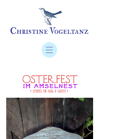
Christine Vogeltanz