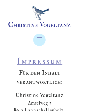
Christine Vogeltanz
Impressum
Für den Inhalt
verantwortlich:
Christine Vogeltanz
Amselweg 5
8502 Lannach/Heuholz |